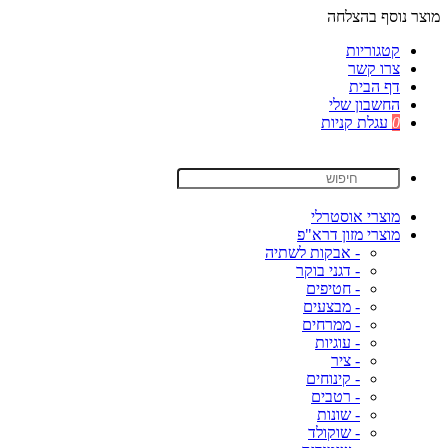
מוצר נוסף בהצלחה
קטגוריות
צרו קשר
דף הבית
החשבון שלי
0
עגלת קניות
מוצרי אוסטרלי
מוצרי מזון דרא"פ
- אבקות לשתיה
- דגני בוקר
- חטיפים
- מבצעים
- ממרחים
- עוגיות
- ציר
- קינוחים
- רטבים
- שונות
- שוקולד