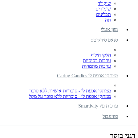
שוקולד
שימורים
תבלינים
תה
מזון אנגלי
סנאפ סירקיטס
חלקי חילוף
ערכות בסיסיות
ערכות מתמחות
ממתקי אכפת לי Caring Candies
ממתקי אכפת לי - סוכריות אישיות ללא סוכר
ממתקי אכפת לי - סוכריות ללא סוכר על מקל
ערכות עץ Smartivity
סווינגבול
דגני בוקר