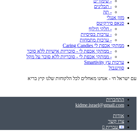
- שימורים
- תבלינים
- תה
מזון אנגלי
סנאפ סירקיטס
- חלקי חילוף
- ערכות בסיסיות
- ערכות מתמחות
ממתקי אכפת לי Caring Candies
- ממתקי אכפת לי - סוכריות אישיות ללא סוכר
- ממתקי אכפת לי - סוכריות ללא סוכר על מקל
ערכות עץ Smartivity
סווינגבול
עם ישראל חי - אנחנו מאחלים לכל הלקוחות שלנו קיץ בריא
התחברות
kidme.israel@gmail.com
אודות
צרו קשר
עברית