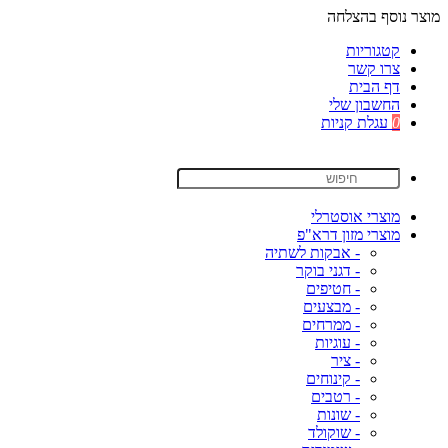
מוצר נוסף בהצלחה
קטגוריות
צרו קשר
דף הבית
החשבון שלי
0
עגלת קניות
מוצרי אוסטרלי
מוצרי מזון דרא"פ
- אבקות לשתיה
- דגני בוקר
- חטיפים
- מבצעים
- ממרחים
- עוגיות
- ציר
- קינוחים
- רטבים
- שונות
- שוקולד