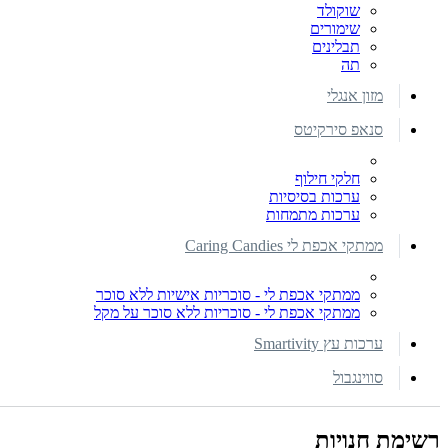
שוקולד
שימורים
תבלינים
תה
מזון אנגלי
סנאפ סירקיטס
חלקי חילוף
ערכות בסיסיות
ערכות מתמחות
ממתקי אכפת לי Caring Candies
ממתקי אכפת לי - סוכריות אישיות ללא סוכר
ממתקי אכפת לי - סוכריות ללא סוכר על מקל
ערכות עץ Smartivity
סווינגבול
רשימת חנויות