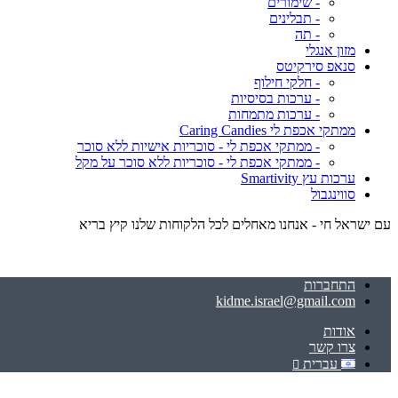
- שימורים
- תבלינים
- תה
מזון אנגלי
סנאפ סירקיטס
- חלקי חילוף
- ערכות בסיסיות
- ערכות מתמחות
ממתקי אכפת לי Caring Candies
- ממתקי אכפת לי - סוכריות אישיות ללא סוכר
- ממתקי אכפת לי - סוכריות ללא סוכר על מקל
ערכות עץ Smartivity
סווינגבול
עם ישראל חי - אנחנו מאחלים לכל הלקוחות שלנו קיץ בריא
התחברות
kidme.israel@gmail.com
אודות
צרו קשר
עברית