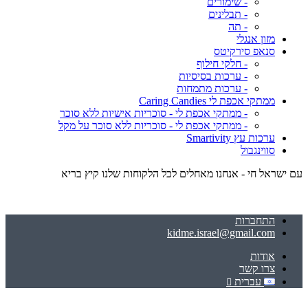
- שימורים
- תבלינים
- תה
מזון אנגלי
סנאפ סירקיטס
- חלקי חילוף
- ערכות בסיסיות
- ערכות מתמחות
ממתקי אכפת לי Caring Candies
- ממתקי אכפת לי - סוכריות אישיות ללא סוכר
- ממתקי אכפת לי - סוכריות ללא סוכר על מקל
ערכות עץ Smartivity
סווינגבול
עם ישראל חי - אנחנו מאחלים לכל הלקוחות שלנו קיץ בריא
התחברות
kidme.israel@gmail.com
אודות
צרו קשר
עברית