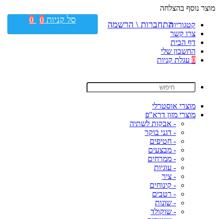
מוצר נוסף בהצלחה
סל קניות
0
0
התחברות \ הרשמה
קטגוריות
צרו קשר
דף הבית
החשבון שלי
0
עגלת קניות
מוצרי אוסטרלי
מוצרי מזון דרא"פ
- אבקות לשתיה
- דגני בוקר
- חטיפים
- מבצעים
- ממרחים
- עוגיות
- ציר
- קינוחים
- רטבים
- שונות
- שוקולד