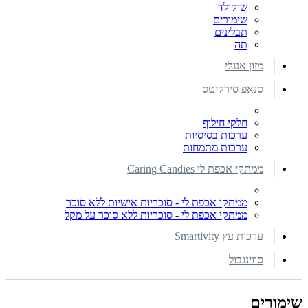
שוקולד
שימורים
תבלינים
תה
מזון אנגלי
סנאפ סירקיטס
חלקי חילוף
ערכות בסיסיות
ערכות מתמחות
ממתקי אכפת לי Caring Candies
ממתקי אכפת לי - סוכריות אישיות ללא סוכר
ממתקי אכפת לי - סוכריות ללא סוכר על מקל
ערכות עץ Smartivity
סווינגבול
שימורים