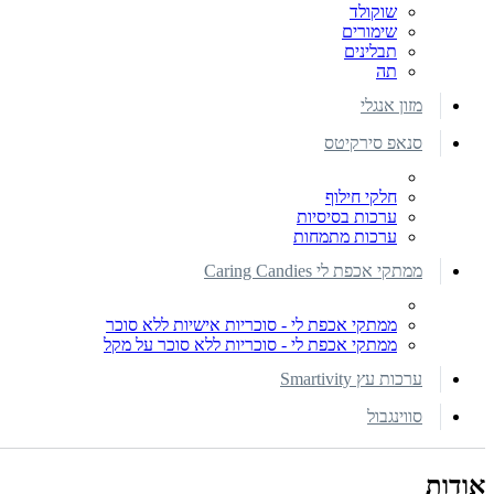
שוקולד
שימורים
תבלינים
תה
מזון אנגלי
סנאפ סירקיטס
חלקי חילוף
ערכות בסיסיות
ערכות מתמחות
ממתקי אכפת לי Caring Candies
ממתקי אכפת לי - סוכריות אישיות ללא סוכר
ממתקי אכפת לי - סוכריות ללא סוכר על מקל
ערכות עץ Smartivity
סווינגבול
אודות