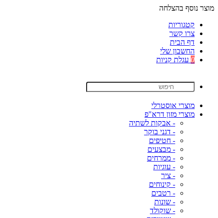
מוצר נוסף בהצלחה
קטגוריות
צרו קשר
דף הבית
החשבון שלי
0
עגלת קניות
מוצרי אוסטרלי
מוצרי מזון דרא"פ
- אבקות לשתיה
- דגני בוקר
- חטיפים
- מבצעים
- ממרחים
- עוגיות
- ציר
- קינוחים
- רטבים
- שונות
- שוקולד