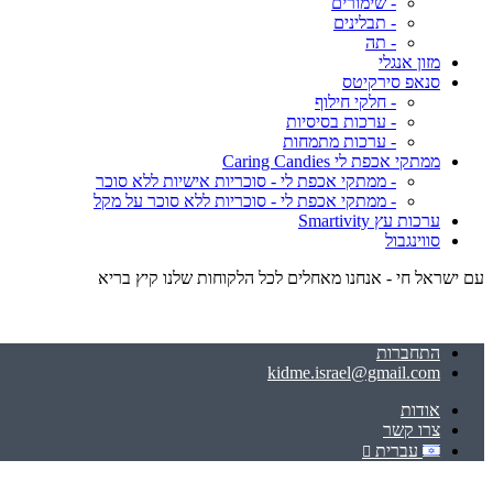
- שימורים
- תבלינים
- תה
מזון אנגלי
סנאפ סירקיטס
- חלקי חילוף
- ערכות בסיסיות
- ערכות מתמחות
ממתקי אכפת לי Caring Candies
- ממתקי אכפת לי - סוכריות אישיות ללא סוכר
- ממתקי אכפת לי - סוכריות ללא סוכר על מקל
ערכות עץ Smartivity
סווינגבול
עם ישראל חי - אנחנו מאחלים לכל הלקוחות שלנו קיץ בריא
התחברות
kidme.israel@gmail.com
אודות
צרו קשר
עברית