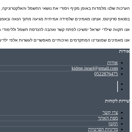
הערכות שלנו מלמדות באופן מקיף ויסודי את נושאי החשמל והאלקטרוניקה, ומתאימות לילדים בני 8 ומעלה. בין היתר, הן כוללות: נגדים, קבלים, חיישנים, טרנ
בסנאפ סרקיטס, אנחנו מאמינים שלמידה אמיתית מגיעה מתוך הנאה ובאמצע
אנו תקווה שילדי ישראל ימשיכו לפתח קשר ואהבה להנדסת חשמל וללימודי 
אנו מאמינים שמוצרינו המתקדמים ואיכותיים מאפשרים לעשרות אלפי ילדים 
אודות
אודות
kidme.israel@gmail.com
0522876475
שירות לקוחות
צרו קשר
מפת האתר
תקנון
מדיניות הפרטיות