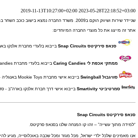
2019-11-13T10:27:00+02:00
2023-05-28T22:18:52+03:00
שניידר שירות ושיווק הוקם ב2009. משרד החברה נמצא בישוב כוכב השחר במטה בנימין.
אתר זה מייצג את כל מוצרי החברה המיוחדים:
סנאפ סירקיטס Snap Circuits
בייבוא בלעדי מחברת אלנקו בארה"ב 
ממתקי אכפת לי Caring Candies
בייבוא בלעדי מחברת Caring Candies בדרום אפריקה - סדרה טעימה של סוכריות ושוקולדים ללא סוכר ובריאות יותר עם רכיבים טבעיים! (בריאות)
סוויגבול Swingball
בייבוא אישי מחברת Mookie Toys באנגליה - מתקני ספורט ופנאי מדהמים לבריאות הגוף לכל המשפחה (ספורט)
סמרטיביטי Smartivity
בייבוא אישי דרך חברת אלנקו בארה"ב - סדרה מרשם של ער
סנאפ סירקיטס Snap Circuits
“למידה מתוך עשייה” – זהו קו המנחה שלנו בסנאפ סרקיטס.
אנו מאמינים שלכל ילדי ישראל, מכל מגזר ומכל שכבה באוכלוסייה, מגיע לה