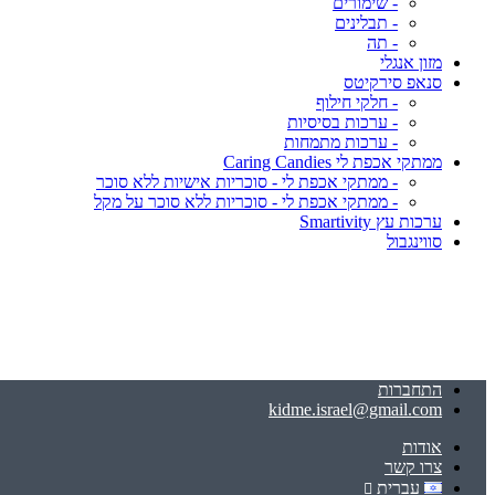
- שימורים
- תבלינים
- תה
מזון אנגלי
סנאפ סירקיטס
- חלקי חילוף
- ערכות בסיסיות
- ערכות מתמחות
ממתקי אכפת לי Caring Candies
- ממתקי אכפת לי - סוכריות אישיות ללא סוכר
- ממתקי אכפת לי - סוכריות ללא סוכר על מקל
ערכות עץ Smartivity
סווינגבול
התחברות
kidme.israel@gmail.com
אודות
צרו קשר
עברית