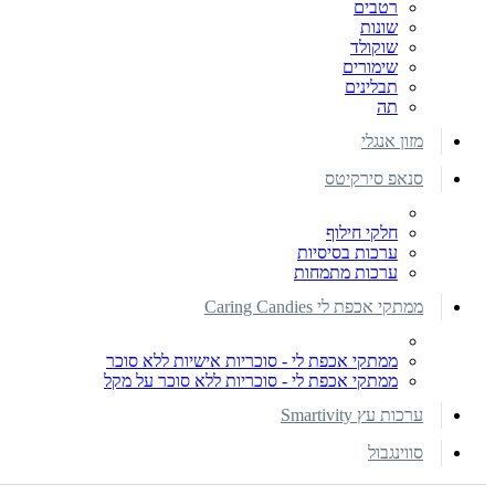
רטבים
שונות
שוקולד
שימורים
תבלינים
תה
מזון אנגלי
סנאפ סירקיטס
חלקי חילוף
ערכות בסיסיות
ערכות מתמחות
ממתקי אכפת לי Caring Candies
ממתקי אכפת לי - סוכריות אישיות ללא סוכר
ממתקי אכפת לי - סוכריות ללא סוכר על מקל
ערכות עץ Smartivity
סווינגבול