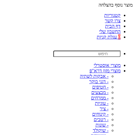
מוצר נוסף בהצלחה
קטגוריות
צרו קשר
דף הבית
החשבון שלי
0
עגלת קניות
מוצרי אוסטרלי
מוצרי מזון דרא"פ
- אבקות לשתיה
- דגני בוקר
- חטיפים
- מבצעים
- ממרחים
- עוגיות
- ציר
- קינוחים
- רטבים
- שונות
- שוקולד