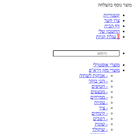
מוצר נוסף בהצלחה
קטגוריות
צרו קשר
דף הבית
החשבון שלי
0
עגלת קניות
מוצרי אוסטרלי
מוצרי מזון דרא"פ
- אבקות לשתיה
- דגני בוקר
- חטיפים
- מבצעים
- ממרחים
- עוגיות
- ציר
- קינוחים
- רטבים
- שונות
- שוקולד