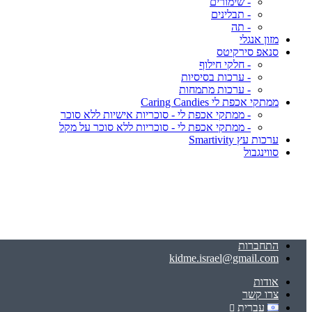
- שימורים
- תבלינים
- תה
מזון אנגלי
סנאפ סירקיטס
- חלקי חילוף
- ערכות בסיסיות
- ערכות מתמחות
ממתקי אכפת לי Caring Candies
- ממתקי אכפת לי - סוכריות אישיות ללא סוכר
- ממתקי אכפת לי - סוכריות ללא סוכר על מקל
ערכות עץ Smartivity
סווינגבול
התחברות
kidme.israel@gmail.com
אודות
צרו קשר
עברית