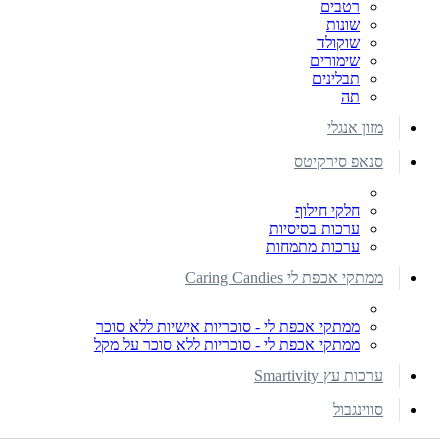
רטבים
שונות
שוקולד
שימורים
תבלינים
תה
מזון אנגלי
סנאפ סירקיטס
חלקי חילוף
ערכות בסיסיות
ערכות מתמחות
ממתקי אכפת לי Caring Candies
ממתקי אכפת לי - סוכריות אישיות ללא סוכר
ממתקי אכפת לי - סוכריות ללא סוכר על מקל
ערכות עץ Smartivity
סווינגבול