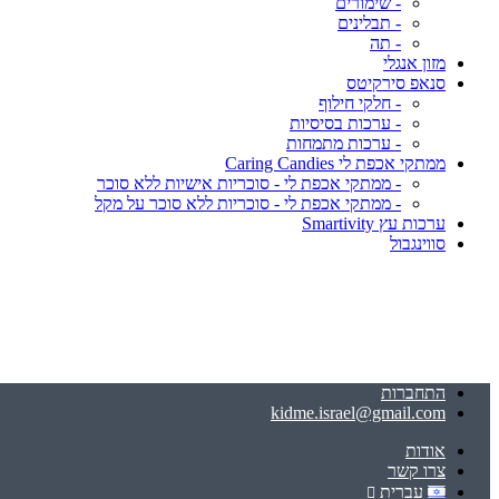
- שימורים
- תבלינים
- תה
מזון אנגלי
סנאפ סירקיטס
- חלקי חילוף
- ערכות בסיסיות
- ערכות מתמחות
ממתקי אכפת לי Caring Candies
- ממתקי אכפת לי - סוכריות אישיות ללא סוכר
- ממתקי אכפת לי - סוכריות ללא סוכר על מקל
ערכות עץ Smartivity
סווינגבול
התחברות
kidme.israel@gmail.com
אודות
צרו קשר
עברית