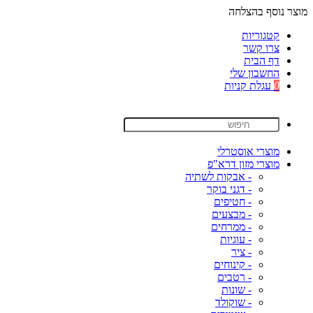
מוצר נוסף בהצלחה
קטגוריות
צרו קשר
דף הבית
החשבון שלי
0
עגלת קניות
מוצרי אוסטרלי
מוצרי מזון דרא"פ
- אבקות לשתיה
- דגני בוקר
- חטיפים
- מבצעים
- ממרחים
- עוגיות
- ציר
- קינוחים
- רטבים
- שונות
- שוקולד