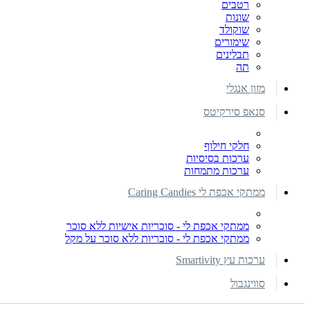
רטבים
שונות
שוקולד
שימורים
תבלינים
תה
מזון אנגלי
סנאפ סירקיטס
חלקי חילוף
ערכות בסיסיות
ערכות מתמחות
ממתקי אכפת לי Caring Candies
ממתקי אכפת לי - סוכריות אישיות ללא סוכר
ממתקי אכפת לי - סוכריות ללא סוכר על מקל
ערכות עץ Smartivity
סווינגבול