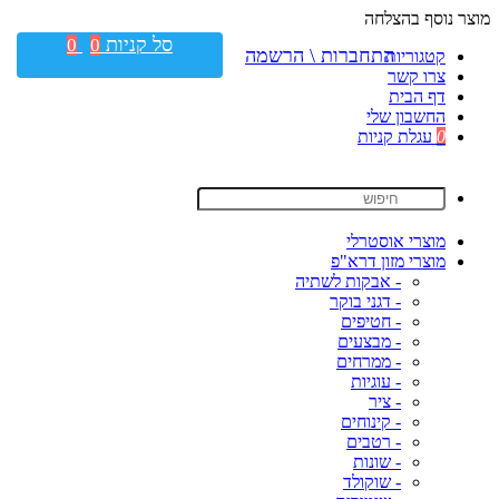
מוצר נוסף בהצלחה
סל קניות
0
0
התחברות \ הרשמה
קטגוריות
צרו קשר
דף הבית
החשבון שלי
0
עגלת קניות
מוצרי אוסטרלי
מוצרי מזון דרא"פ
- אבקות לשתיה
- דגני בוקר
- חטיפים
- מבצעים
- ממרחים
- עוגיות
- ציר
- קינוחים
- רטבים
- שונות
- שוקולד