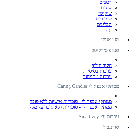
רטבים
שונות
שוקולד
שימורים
תבלינים
תה
מזון אנגלי
סנאפ סירקיטס
חלקי חילוף
ערכות בסיסיות
ערכות מתמחות
ממתקי אכפת לי Caring Candies
ממתקי אכפת לי - סוכריות אישיות ללא סוכר
ממתקי אכפת לי - סוכריות ללא סוכר על מקל
ערכות עץ Smartivity
סווינגבול