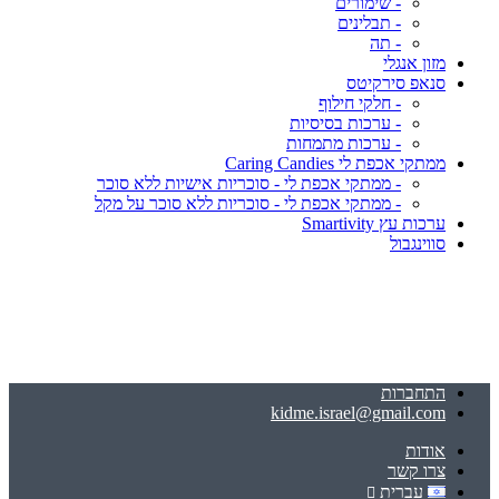
- שימורים
- תבלינים
- תה
מזון אנגלי
סנאפ סירקיטס
- חלקי חילוף
- ערכות בסיסיות
- ערכות מתמחות
ממתקי אכפת לי Caring Candies
- ממתקי אכפת לי - סוכריות אישיות ללא סוכר
- ממתקי אכפת לי - סוכריות ללא סוכר על מקל
ערכות עץ Smartivity
סווינגבול
התחברות
kidme.israel@gmail.com
אודות
צרו קשר
עברית