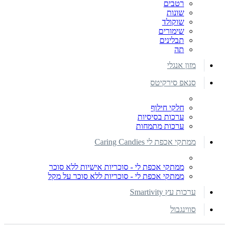
רטבים
שונות
שוקולד
שימורים
תבלינים
תה
מזון אנגלי
סנאפ סירקיטס
חלקי חילוף
ערכות בסיסיות
ערכות מתמחות
ממתקי אכפת לי Caring Candies
ממתקי אכפת לי - סוכריות אישיות ללא סוכר
ממתקי אכפת לי - סוכריות ללא סוכר על מקל
ערכות עץ Smartivity
סווינגבול