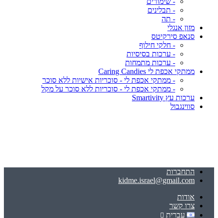
- שימורים
- תבלינים
- תה
מזון אנגלי
סנאפ סירקיטס
- חלקי חילוף
- ערכות בסיסיות
- ערכות מתמחות
ממתקי אכפת לי Caring Candies
- ממתקי אכפת לי - סוכריות אישיות ללא סוכר
- ממתקי אכפת לי - סוכריות ללא סוכר על מקל
ערכות עץ Smartivity
סווינגבול
התחברות
kidme.israel@gmail.com
אודות
צרו קשר
עברית