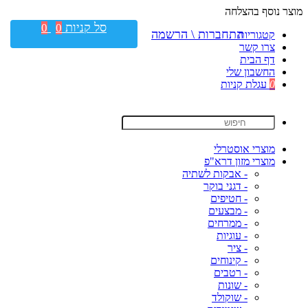
מוצר נוסף בהצלחה
סל קניות
0
0
התחברות \ הרשמה
קטגוריות
צרו קשר
דף הבית
החשבון שלי
0
עגלת קניות
מוצרי אוסטרלי
מוצרי מזון דרא"פ
- אבקות לשתיה
- דגני בוקר
- חטיפים
- מבצעים
- ממרחים
- עוגיות
- ציר
- קינוחים
- רטבים
- שונות
- שוקולד