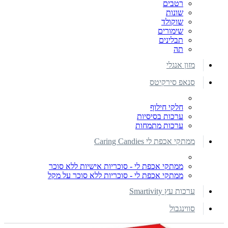
רטבים
שונות
שוקולד
שימורים
תבלינים
תה
מזון אנגלי
סנאפ סירקיטס
חלקי חילוף
ערכות בסיסיות
ערכות מתמחות
ממתקי אכפת לי Caring Candies
ממתקי אכפת לי - סוכריות אישיות ללא סוכר
ממתקי אכפת לי - סוכריות ללא סוכר על מקל
ערכות עץ Smartivity
סווינגבול