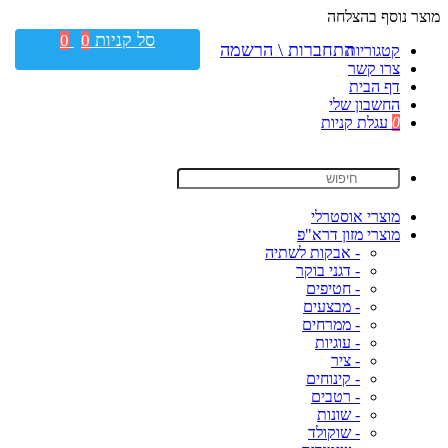
מוצר נוסף בהצלחה
סל קניות
0
0
התחברות \ הרשמה
קטגוריות
צרו קשר
דף הבית
החשבון שלי
0
עגלת קניות
מוצרי אוסטרלי
מוצרי מזון דרא"פ
- אבקות לשתיה
- דגני בוקר
- חטיפים
- מבצעים
- ממרחים
- עוגיות
- ציר
- קינוחים
- רטבים
- שונות
- שוקולד