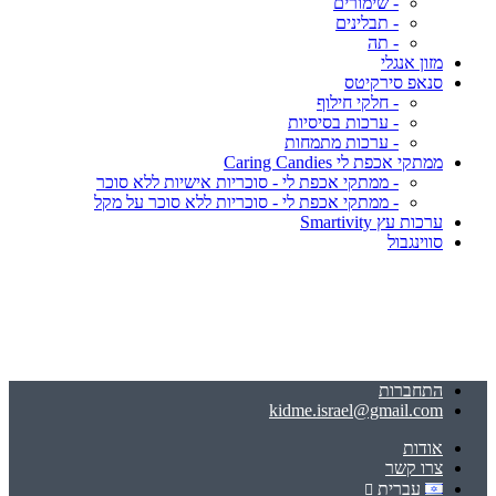
- שימורים
- תבלינים
- תה
מזון אנגלי
סנאפ סירקיטס
- חלקי חילוף
- ערכות בסיסיות
- ערכות מתמחות
ממתקי אכפת לי Caring Candies
- ממתקי אכפת לי - סוכריות אישיות ללא סוכר
- ממתקי אכפת לי - סוכריות ללא סוכר על מקל
ערכות עץ Smartivity
סווינגבול
התחברות
kidme.israel@gmail.com
אודות
צרו קשר
עברית