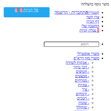
מוצר נוסף בהצלחה
סל קניות
0
0
התחברות \ הרשמה
קטגוריות
צרו קשר
דף הבית
החשבון שלי
0
עגלת קניות
מוצרי אוסטרלי
מוצרי מזון דרא"פ
- אבקות לשתיה
- דגני בוקר
- חטיפים
- מבצעים
- ממרחים
- עוגיות
- ציר
- קינוחים
- רטבים
- שונות
- שוקולד