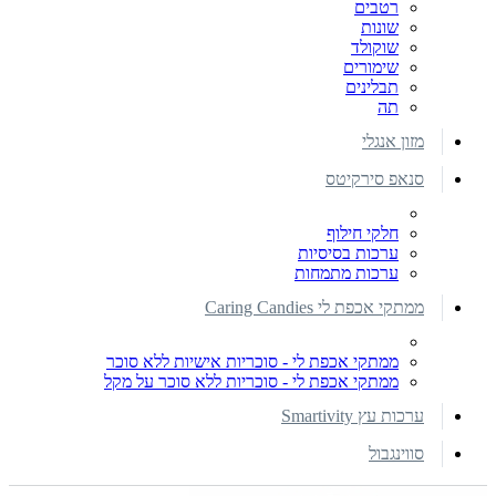
רטבים
שונות
שוקולד
שימורים
תבלינים
תה
מזון אנגלי
סנאפ סירקיטס
חלקי חילוף
ערכות בסיסיות
ערכות מתמחות
ממתקי אכפת לי Caring Candies
ממתקי אכפת לי - סוכריות אישיות ללא סוכר
ממתקי אכפת לי - סוכריות ללא סוכר על מקל
ערכות עץ Smartivity
סווינגבול