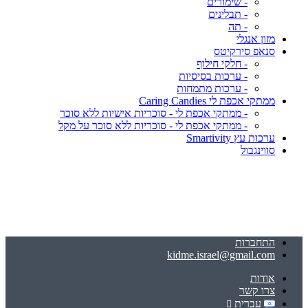
- שימורים
- תבלינים
- תה
מזון אנגלי
סנאפ סירקיטס
- חלקי חילוף
- ערכות בסיסיות
- ערכות מתמחות
ממתקי אכפת לי Caring Candies
- ממתקי אכפת לי - סוכריות אישיות ללא סוכר
- ממתקי אכפת לי - סוכריות ללא סוכר על מקל
ערכות עץ Smartivity
סווינגבול
התחברות
kidme.israel@gmail.com
אודות
צרו קשר
עברית