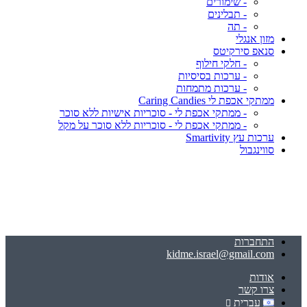
- שימורים
- תבלינים
- תה
מזון אנגלי
סנאפ סירקיטס
- חלקי חילוף
- ערכות בסיסיות
- ערכות מתמחות
ממתקי אכפת לי Caring Candies
- ממתקי אכפת לי - סוכריות אישיות ללא סוכר
- ממתקי אכפת לי - סוכריות ללא סוכר על מקל
ערכות עץ Smartivity
סווינגבול
התחברות
kidme.israel@gmail.com
אודות
צרו קשר
עברית