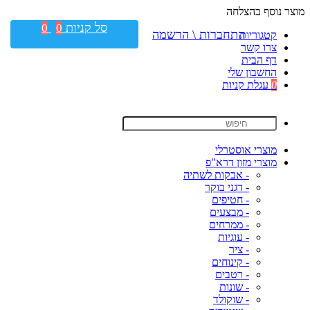
מוצר נוסף בהצלחה
סל קניות
0
0
התחברות \ הרשמה
קטגוריות
צרו קשר
דף הבית
החשבון שלי
0
עגלת קניות
מוצרי אוסטרלי
מוצרי מזון דרא"פ
- אבקות לשתיה
- דגני בוקר
- חטיפים
- מבצעים
- ממרחים
- עוגיות
- ציר
- קינוחים
- רטבים
- שונות
- שוקולד