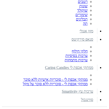
רטבים
שונות
שוקולד
שימורים
תבלינים
תה
מזון אנגלי
סנאפ סירקיטס
חלקי חילוף
ערכות בסיסיות
ערכות מתמחות
ממתקי אכפת לי Caring Candies
ממתקי אכפת לי - סוכריות אישיות ללא סוכר
ממתקי אכפת לי - סוכריות ללא סוכר על מקל
ערכות עץ Smartivity
סווינגבול