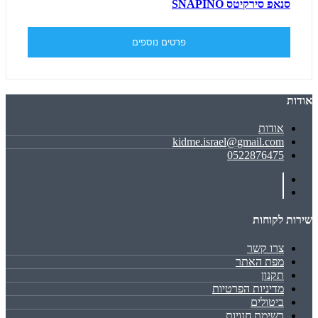
סנאפ סירקיטס SNAPINO
פרטים נוספים
אודות
אודות
kidme.israel@gmail.com
0522876475
שירות לקוחות
צרו קשר
מפת האתר
תקנון
מדיניות הפרטיות
ביטולים
רשימת חנויות