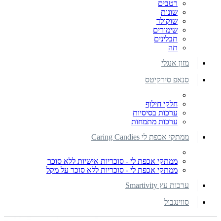
רטבים
שונות
שוקולד
שימורים
תבלינים
תה
מזון אנגלי
סנאפ סירקיטס
חלקי חילוף
ערכות בסיסיות
ערכות מתמחות
ממתקי אכפת לי Caring Candies
ממתקי אכפת לי - סוכריות אישיות ללא סוכר
ממתקי אכפת לי - סוכריות ללא סוכר על מקל
ערכות עץ Smartivity
סווינגבול