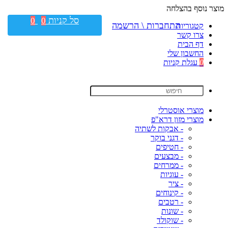
מוצר נוסף בהצלחה
סל קניות
0
0
התחברות \ הרשמה
קטגוריות
צרו קשר
דף הבית
החשבון שלי
0
עגלת קניות
מוצרי אוסטרלי
מוצרי מזון דרא"פ
- אבקות לשתיה
- דגני בוקר
- חטיפים
- מבצעים
- ממרחים
- עוגיות
- ציר
- קינוחים
- רטבים
- שונות
- שוקולד