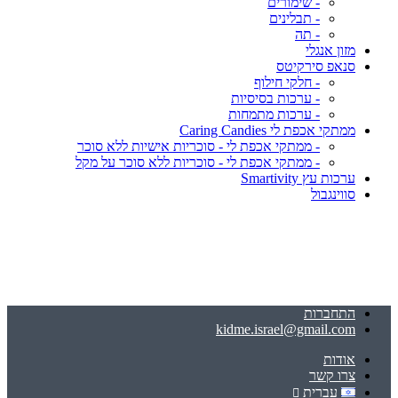
- שימורים
- תבלינים
- תה
מזון אנגלי
סנאפ סירקיטס
- חלקי חילוף
- ערכות בסיסיות
- ערכות מתמחות
ממתקי אכפת לי Caring Candies
- ממתקי אכפת לי - סוכריות אישיות ללא סוכר
- ממתקי אכפת לי - סוכריות ללא סוכר על מקל
ערכות עץ Smartivity
סווינגבול
התחברות
kidme.israel@gmail.com
אודות
צרו קשר
עברית