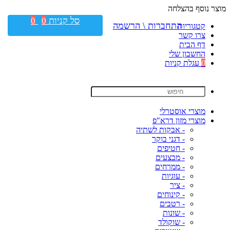
מוצר נוסף בהצלחה
סל קניות
0
0
התחברות \ הרשמה
קטגוריות
צרו קשר
דף הבית
החשבון שלי
0
עגלת קניות
מוצרי אוסטרלי
מוצרי מזון דרא"פ
- אבקות לשתיה
- דגני בוקר
- חטיפים
- מבצעים
- ממרחים
- עוגיות
- ציר
- קינוחים
- רטבים
- שונות
- שוקולד