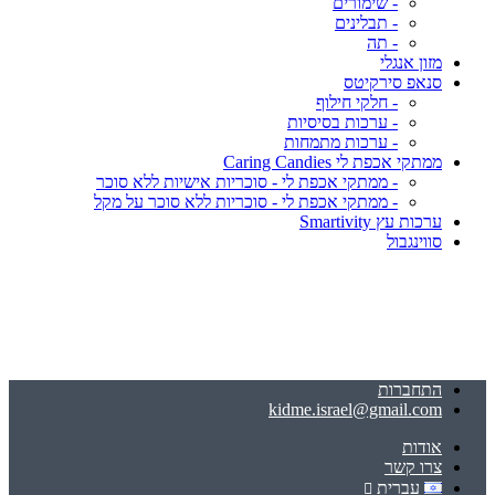
- שימורים
- תבלינים
- תה
מזון אנגלי
סנאפ סירקיטס
- חלקי חילוף
- ערכות בסיסיות
- ערכות מתמחות
ממתקי אכפת לי Caring Candies
- ממתקי אכפת לי - סוכריות אישיות ללא סוכר
- ממתקי אכפת לי - סוכריות ללא סוכר על מקל
ערכות עץ Smartivity
סווינגבול
התחברות
kidme.israel@gmail.com
אודות
צרו קשר
עברית