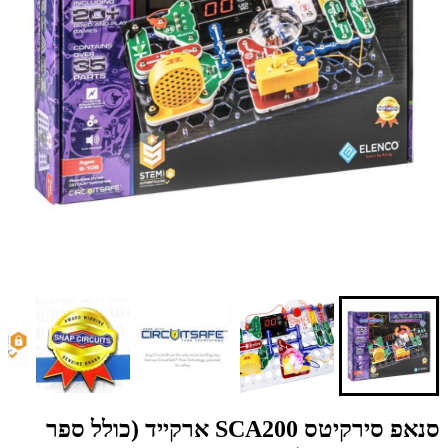
סנאפ סירקיטס SCA200 ארקייד (כולל ספר