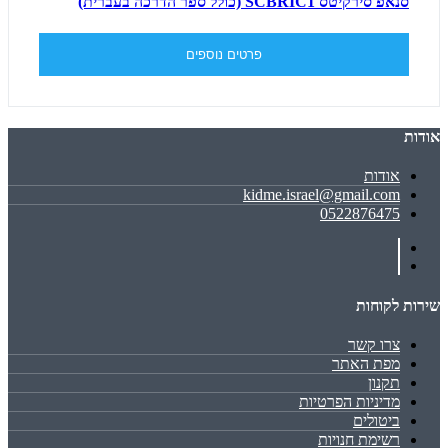
סנאפ סירקיטס SCBRIC1 (כולל ספר הדרכה בעברית)
פרטים נוספים
אודות
אודות
kidme.israel@gmail.com
0522876475
שירות לקוחות
צרו קשר
מפת האתר
תקנון
מדיניות הפרטיות
ביטולים
רשימת חנויות