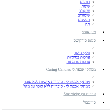
רטבים
שונות
שוקולד
שימורים
תבלינים
תה
מזון אנגלי
סנאפ סירקיטס
חלקי חילוף
ערכות בסיסיות
ערכות מתמחות
ממתקי אכפת לי Caring Candies
ממתקי אכפת לי - סוכריות אישיות ללא סוכר
ממתקי אכפת לי - סוכריות ללא סוכר על מקל
ערכות עץ Smartivity
סווינגבול