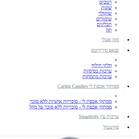
רטבים
שונות
שוקולד
שימורים
תבלינים
תה
מזון אנגלי
סנאפ סירקיטס
חלקי חילוף
ערכות בסיסיות
ערכות מתמחות
ממתקי אכפת לי Caring Candies
ממתקי אכפת לי - סוכריות אישיות ללא סוכר
ממתקי אכפת לי - סוכריות ללא סוכר על מקל
ערכות עץ Smartivity
סווינגבול