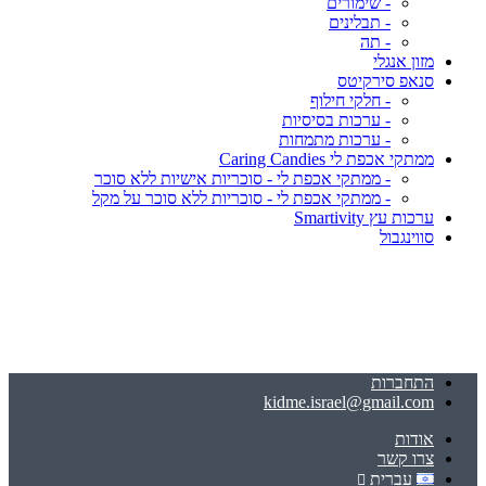
- שימורים
- תבלינים
- תה
מזון אנגלי
סנאפ סירקיטס
- חלקי חילוף
- ערכות בסיסיות
- ערכות מתמחות
ממתקי אכפת לי Caring Candies
- ממתקי אכפת לי - סוכריות אישיות ללא סוכר
- ממתקי אכפת לי - סוכריות ללא סוכר על מקל
ערכות עץ Smartivity
סווינגבול
התחברות
kidme.israel@gmail.com
אודות
צרו קשר
עברית