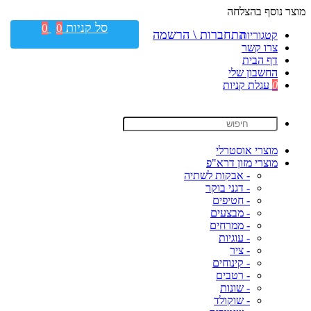
מוצר נוסף בהצלחה
סל קניות
0
0
התחברות \ הרשמה
קטגוריות
צרו קשר
דף הבית
החשבון שלי
0
עגלת קניות
מוצרי אוסטרלי
מוצרי מזון דרא"פ
- אבקות לשתיה
- דגני בוקר
- חטיפים
- מבצעים
- ממרחים
- עוגיות
- ציר
- קינוחים
- רטבים
- שונות
- שוקולד