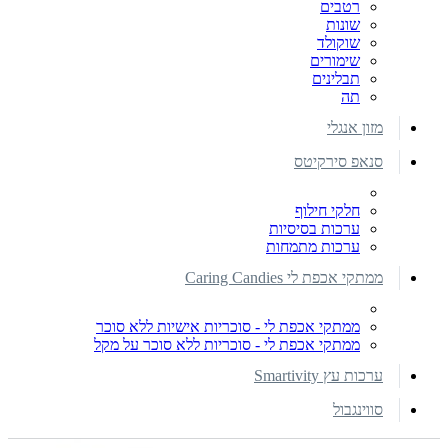
רטבים
שונות
שוקולד
שימורים
תבלינים
תה
מזון אנגלי
סנאפ סירקיטס
חלקי חילוף
ערכות בסיסיות
ערכות מתמחות
ממתקי אכפת לי Caring Candies
ממתקי אכפת לי - סוכריות אישיות ללא סוכר
ממתקי אכפת לי - סוכריות ללא סוכר על מקל
ערכות עץ Smartivity
סווינגבול