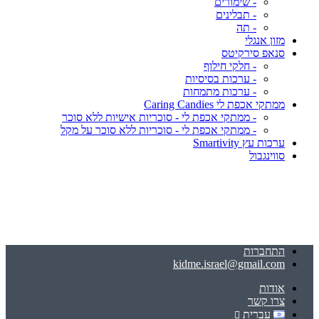
- שימורים
- תבלינים
- תה
מזון אנגלי
סנאפ סירקיטס
- חלקי חילוף
- ערכות בסיסיות
- ערכות מתמחות
ממתקי אכפת לי Caring Candies
- ממתקי אכפת לי - סוכריות אישיות ללא סוכר
- ממתקי אכפת לי - סוכריות ללא סוכר על מקל
ערכות עץ Smartivity
סווינגבול
התחברות
kidme.israel@gmail.com
אודות
צרו קשר
עברית