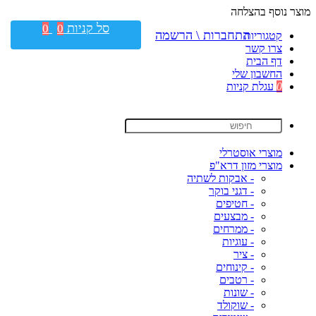
מוצר נוסף בהצלחה
סל קניות
0
0
התחברות \ הרשמה
קטגוריות
צרו קשר
דף הבית
החשבון שלי
0
עגלת קניות
מוצרי אוסטרלי
מוצרי מזון דרא"פ
- אבקות לשתיה
- דגני בוקר
- חטיפים
- מבצעים
- ממרחים
- עוגיות
- ציר
- קינוחים
- רטבים
- שונות
- שוקולד