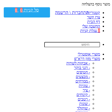
מוצר נוסף בהצלחה
סל קניות
0
0
התחברות \ הרשמה
קטגוריות
צרו קשר
דף הבית
החשבון שלי
0
עגלת קניות
מוצרי אוסטרלי
מוצרי מזון דרא"פ
- אבקות לשתיה
- דגני בוקר
- חטיפים
- מבצעים
- ממרחים
- עוגיות
- ציר
- קינוחים
- רטבים
- שונות
- שוקולד