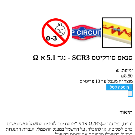
סנאפ סירקיטס SCR3 - נגד 5.1 א Ω
זמינות: 50
₪8.50
מוצר זה מוגבל עד 10 פריט\ים
הוספה לסל
תיאור
נגדים, כמו נגד ה-(R3),Ω א5.1 "מתנגדים" לזרימת החשמל ומשתמשים
בהם לשליטה, או להגבלה, על החשמל במעגל החשמלי. הגברת התנגדות
המעגל החשמלי מפחיתה את זרימת החשמל.