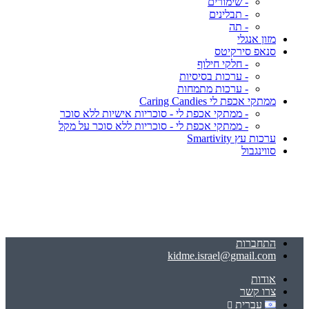
- שימורים
- תבלינים
- תה
מזון אנגלי
סנאפ סירקיטס
- חלקי חילוף
- ערכות בסיסיות
- ערכות מתמחות
ממתקי אכפת לי Caring Candies
- ממתקי אכפת לי - סוכריות אישיות ללא סוכר
- ממתקי אכפת לי - סוכריות ללא סוכר על מקל
ערכות עץ Smartivity
סווינגבול
התחברות
kidme.israel@gmail.com
אודות
צרו קשר
עברית