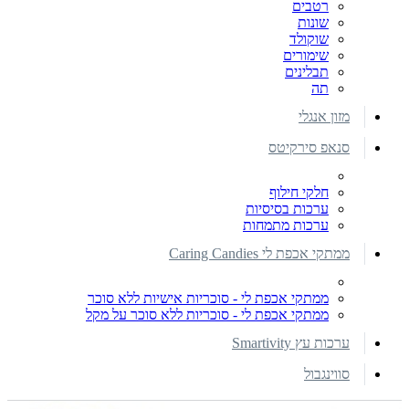
רטבים
שונות
שוקולד
שימורים
תבלינים
תה
מזון אנגלי
סנאפ סירקיטס
חלקי חילוף
ערכות בסיסיות
ערכות מתמחות
ממתקי אכפת לי Caring Candies
ממתקי אכפת לי - סוכריות אישיות ללא סוכר
ממתקי אכפת לי - סוכריות ללא סוכר על מקל
ערכות עץ Smartivity
סווינגבול