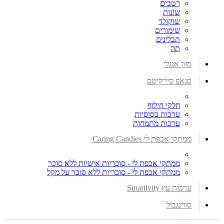
רטבים
שונות
שוקולד
שימורים
תבלינים
תה
מזון אנגלי
סנאפ סירקיטס
חלקי חילוף
ערכות בסיסיות
ערכות מתמחות
ממתקי אכפת לי Caring Candies
ממתקי אכפת לי - סוכריות אישיות ללא סוכר
ממתקי אכפת לי - סוכריות ללא סוכר על מקל
ערכות עץ Smartivity
סווינגבול