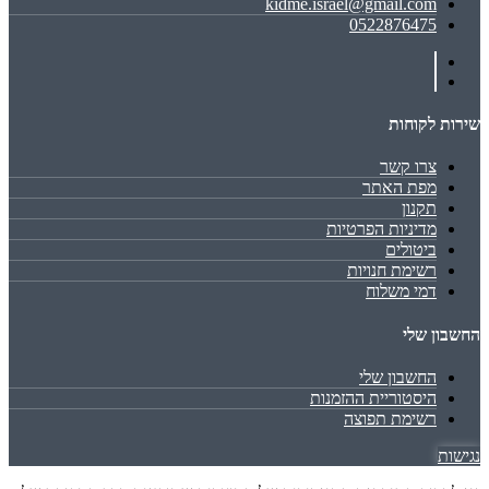
kidme.israel@gmail.com
0522876475
שירות לקוחות
צרו קשר
מפת האתר
תקנון
מדיניות הפרטיות
ביטולים
רשימת חנויות
דמי משלוח
החשבון שלי
החשבון שלי
היסטוריית ההזמנות
רשימת תפוצה
נגישות