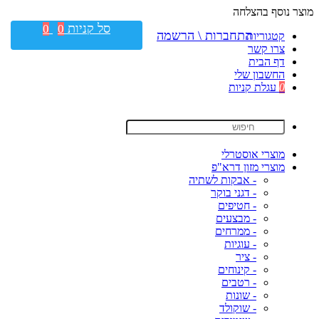
מוצר נוסף בהצלחה
סל קניות
0
0
התחברות \ הרשמה
קטגוריות
צרו קשר
דף הבית
החשבון שלי
0
עגלת קניות
מוצרי אוסטרלי
מוצרי מזון דרא"פ
- אבקות לשתיה
- דגני בוקר
- חטיפים
- מבצעים
- ממרחים
- עוגיות
- ציר
- קינוחים
- רטבים
- שונות
- שוקולד