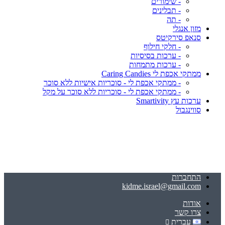
- שימורים
- תבלינים
- תה
מזון אנגלי
סנאפ סירקיטס
- חלקי חילוף
- ערכות בסיסיות
- ערכות מתמחות
ממתקי אכפת לי Caring Candies
- ממתקי אכפת לי - סוכריות אישיות ללא סוכר
- ממתקי אכפת לי - סוכריות ללא סוכר על מקל
ערכות עץ Smartivity
סווינגבול
התחברות
kidme.israel@gmail.com
אודות
צרו קשר
עברית