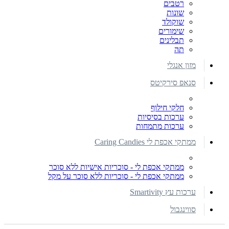
רטבים
שונות
שוקולד
שימורים
תבלינים
תה
מזון אנגלי
סנאפ סירקיטס
חלקי חילוף
ערכות בסיסיות
ערכות מתמחות
ממתקי אכפת לי Caring Candies
ממתקי אכפת לי - סוכריות אישיות ללא סוכר
ממתקי אכפת לי - סוכריות ללא סוכר על מקל
ערכות עץ Smartivity
סווינגבול