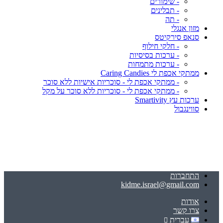
- שימורים
- תבלינים
- תה
מזון אנגלי
סנאפ סירקיטס
- חלקי חילוף
- ערכות בסיסיות
- ערכות מתמחות
ממתקי אכפת לי Caring Candies
- ממתקי אכפת לי - סוכריות אישיות ללא סוכר
- ממתקי אכפת לי - סוכריות ללא סוכר על מקל
ערכות עץ Smartivity
סווינגבול
התחברות
kidme.israel@gmail.com
אודות
צרו קשר
עברית