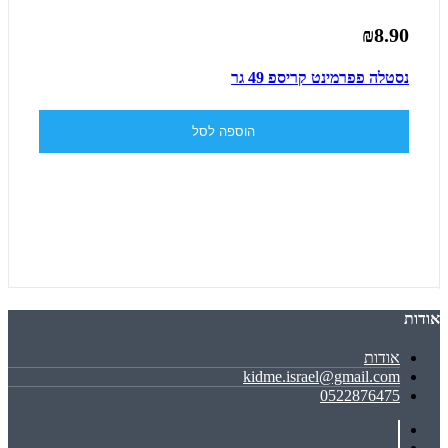
₪8.90
נסטלה פפרמינט קריספ 49 גר
הוספה לסל
אודות
אודות
kidme.israel@gmail.com
0522876475