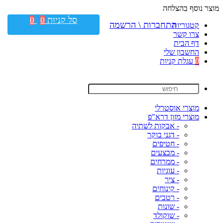
מוצר נוסף בהצלחה
סל קניות
0
0
התחברות \ הרשמה
קטגוריות
צרו קשר
דף הבית
החשבון שלי
0
עגלת קניות
מוצרי אוסטרלי
מוצרי מזון דרא"פ
- אבקות לשתיה
- דגני בוקר
- חטיפים
- מבצעים
- ממרחים
- עוגיות
- ציר
- קינוחים
- רטבים
- שונות
- שוקולד