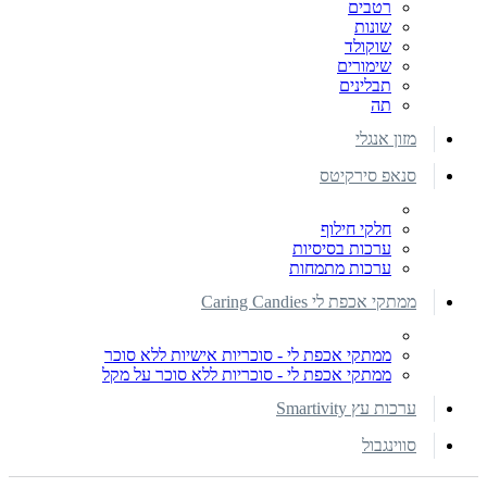
רטבים
שונות
שוקולד
שימורים
תבלינים
תה
מזון אנגלי
סנאפ סירקיטס
חלקי חילוף
ערכות בסיסיות
ערכות מתמחות
ממתקי אכפת לי Caring Candies
ממתקי אכפת לי - סוכריות אישיות ללא סוכר
ממתקי אכפת לי - סוכריות ללא סוכר על מקל
ערכות עץ Smartivity
סווינגבול