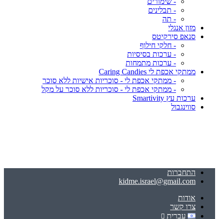
- שימורים
- תבלינים
- תה
מזון אנגלי
סנאפ סירקיטס
- חלקי חילוף
- ערכות בסיסיות
- ערכות מתמחות
ממתקי אכפת לי Caring Candies
- ממתקי אכפת לי - סוכריות אישיות ללא סוכר
- ממתקי אכפת לי - סוכריות ללא סוכר על מקל
ערכות עץ Smartivity
סווינגבול
התחברות
kidme.israel@gmail.com
אודות
צרו קשר
עברית