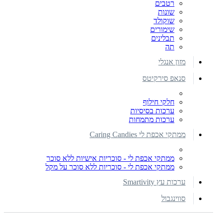
רטבים
שונות
שוקולד
שימורים
תבלינים
תה
מזון אנגלי
סנאפ סירקיטס
חלקי חילוף
ערכות בסיסיות
ערכות מתמחות
ממתקי אכפת לי Caring Candies
ממתקי אכפת לי - סוכריות אישיות ללא סוכר
ממתקי אכפת לי - סוכריות ללא סוכר על מקל
ערכות עץ Smartivity
סווינגבול