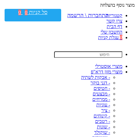
מוצר נוסף בהצלחה
סל קניות
0
0
התחברות \ הרשמה
קטגוריות
צרו קשר
דף הבית
החשבון שלי
0
עגלת קניות
מוצרי אוסטרלי
מוצרי מזון דרא"פ
- אבקות לשתיה
- דגני בוקר
- חטיפים
- מבצעים
- ממרחים
- עוגיות
- ציר
- קינוחים
- רטבים
- שונות
- שוקולד