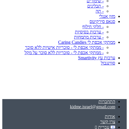
- שימורים
- תבלינים
- תה
מזון אנגלי
סנאפ סירקיטס
- חלקי חילוף
- ערכות בסיסיות
- ערכות מתמחות
ממתקי אכפת לי Caring Candies
- ממתקי אכפת לי - סוכריות אישיות ללא סוכר
- ממתקי אכפת לי - סוכריות ללא סוכר על מקל
ערכות עץ Smartivity
סווינגבול
התחברות
kidme.israel@gmail.com
אודות
צרו קשר
עברית