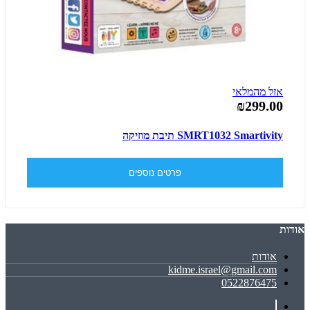
אזל מהמלאי
₪299.00
SMRT1032 Smartivity תיבת מוזיקה
פרטים נוספים
אודות
אודות
kidme.israel@gmail.com
0522876475